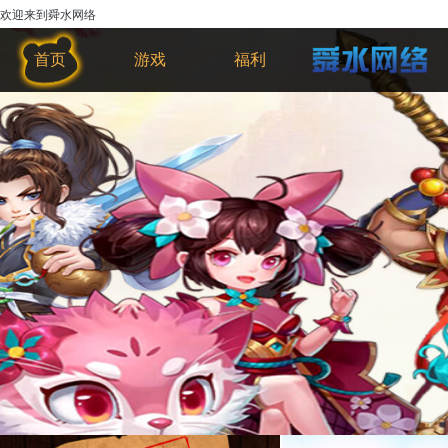
欢迎来到舜水网络
首页
游戏
福利
绝地神枪手是一款看似轻松简单但实
际上还是需要一定操作的游戏。玩家每打
完一定数目的小喽啰便会遇到比较强大的
BOSS，击败boss后便会前往下一个场
景，简单有节奏感的游戏，搭配魔性音乐
和音效，震动感也让游戏手感更好哦！